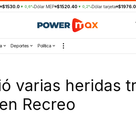
$1530.0
Dólar MEP
$1520.40
Dólar tarjeta
$1976.0
▼ 0,6%
▼ 0,2%
a
Deportes
Política
ó varias heridas t
 en Recreo