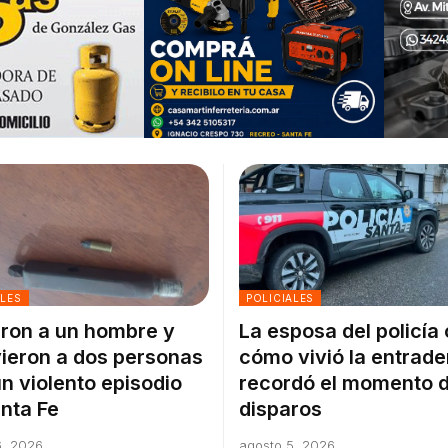
ALES
POLICIALES
ron a un hombre y
La esposa del policía
ieron a dos personas
cómo vivió la entrade
un violento episodio
recordó el momento d
nta Fe
disparos
6, 2026
agosto 5, 2026