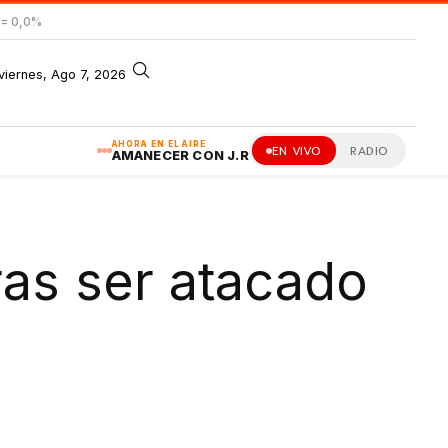
= 0,0%
viernes, Ago 7, 2026
AHORA EN EL AIRE
EN VIVO
RADIO
AMANECER CON J.R
ras ser atacado