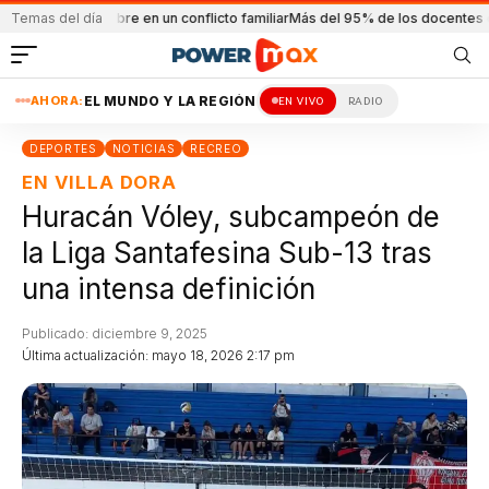
n a un hombre en un conflicto familiar
Temas del día
Más del 95% de los docentes dictaron 
AHORA:
EL MUNDO Y LA REGIÓN
EN VIVO
RADIO
DEPORTES
NOTICIAS
RECREO
EN VILLA DORA
Huracán Vóley, subcampeón de
la Liga Santafesina Sub-13 tras
una intensa definición
Publicado: diciembre 9, 2025
Última actualización: mayo 18, 2026 2:17 pm