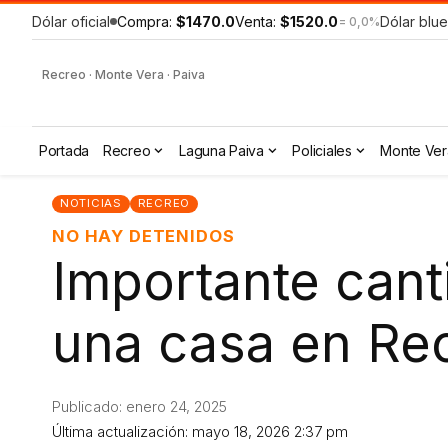
Dólar oficial
Compra:
$1470.0
Venta:
$1520.0
Dólar blue
= 0,0%
Recreo · Monte Vera · Paiva
Portada
Recreo
Laguna Paiva
Policiales
Monte Ver
NOTICIAS
RECREO
NO HAY DETENIDOS
Importante cant
una casa en Re
Publicado: enero 24, 2025
Última actualización: mayo 18, 2026 2:37 pm