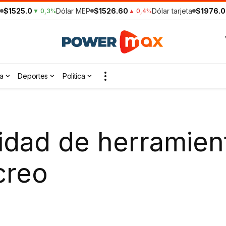
$1525.0
Dólar MEP
$1526.60
Dólar tarjeta
$1976.0
▼ 0,3%
▲ 0,4%
a
Deportes
Política
idad de herramien
creo