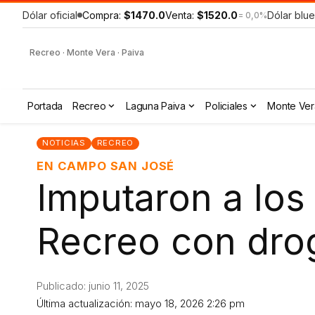
Dólar oficial
Compra:
$1470.0
Venta:
$1520.0
Dólar blue
= 0,0%
Recreo · Monte Vera · Paiva
Portada
Recreo
Laguna Paiva
Policiales
Monte Ver
NOTICIAS
RECREO
EN CAMPO SAN JOSÉ
Imputaron a lo
Recreo con drog
Publicado: junio 11, 2025
Última actualización: mayo 18, 2026 2:26 pm