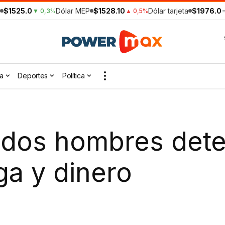
$1525.0
Dólar MEP
$1528.10
Dólar tarjeta
$1976.0
▼ 0,3%
▲ 0,5%
a
Deportes
Política
s dos hombres det
a y dinero