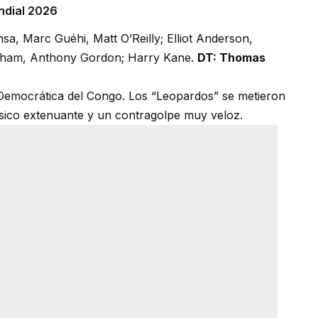
undial 2026
a, Marc Guéhi, Matt O’Reilly; Elliot Anderson,
ngham, Anthony Gordon; Harry Kane.
DT: Thomas
 Democrática del Congo. Los “Leopardos” se metieron
ísico extenuante y un contragolpe muy veloz.