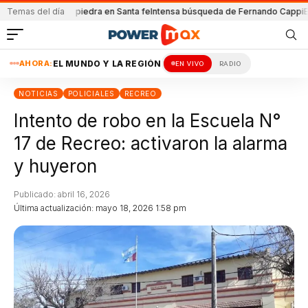
cada con una piedra en Santa fe
Temas del día
Intensa búsqueda de Fernando Cappi
El Se
AHORA:
EL MUNDO Y LA REGIÓN
EN VIVO
RADIO
NOTICIAS
POLICIALES
RECREO
Intento de robo en la Escuela N°
17 de Recreo: activaron la alarma
y huyeron
Publicado: abril 16, 2026
Última actualización: mayo 18, 2026 1:58 pm