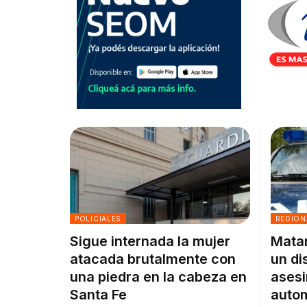
POLICIALES
REGION
Sigue internada la mujer
Matar
atacada brutalmente con
un di
una piedra en la cabeza en
asesi
Santa Fe
autom