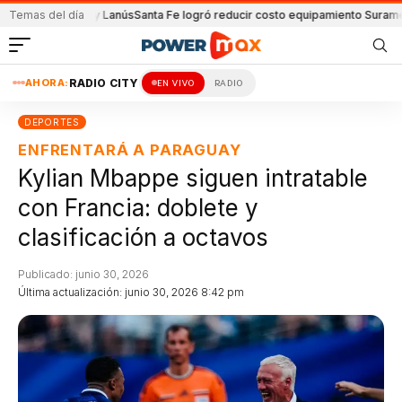
e Unión y Lanús
Temas del día
Santa Fe logró reducir costo equipamiento Suramericanos
De
AHORA:
RADIO CITY
EN VIVO
RADIO
DEPORTES
ENFRENTARÁ A PARAGUAY
Kylian Mbappe siguen intratable
con Francia: doblete y
clasificación a octavos
Publicado: junio 30, 2026
Última actualización: junio 30, 2026 8:42 pm