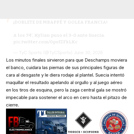
¡DOBLETE DE MBAPPÉ Y GOLEA FRANCIA!
A los 74', Kylian puso el 3-0 ante Suecia.
pic.twitter.com/0psfZFkLKc
— TyC Sports (@TyCSports)
June 30, 2026
Los minutos finales sirvieron para que Deschamps moviera
el banco, cuidara las piernas de sus principales figuras de
cara al desgaste y le diera rodaje al plantel. Suecia intentó
maquillar el resultado apelando al orgullo y al juego aéreo
en los tiros de esquina, pero la zaga central gala se mostró
impecable para sostener el arco en cero hasta el pitazo de
cierre.