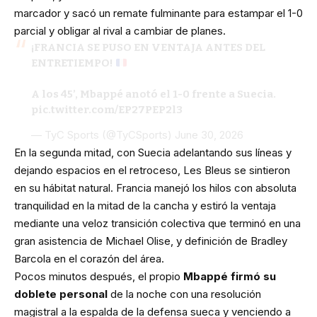
marcador y sacó un remate fulminante para estampar el 1-0
parcial y obligar al rival a cambiar de planes.
¡FRANCIA SE PUSO EN VENTAJA ANTES DEL
ENTRETIEMPO!
A los 45’, Mbappé anotó el 1-0 frente a Suecia.
pic.twitter.com/EP27PEP2l3
— TyC Sports (@TyCSports)
June 30, 2026
En la segunda mitad, con Suecia adelantando sus líneas y
dejando espacios en el retroceso, Les Bleus se sintieron
en su hábitat natural. Francia manejó los hilos con absoluta
tranquilidad en la mitad de la cancha y estiró la ventaja
mediante una veloz transición colectiva que terminó en una
gran asistencia de Michael Olise, y definición de Bradley
Barcola en el corazón del área.
Pocos minutos después, el propio
Mbappé firmó su
doblete personal
de la noche con una resolución
magistral a la espalda de la defensa sueca y venciendo a