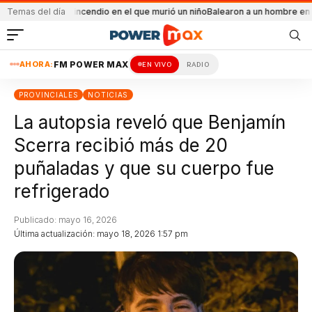
ntal el incendio en el que murió un niño
Temas del día
Balearon a un hombre en un conflicto
AHORA:
FM POWER MAX
EN VIVO
RADIO
PROVINCIALES
NOTICIAS
La autopsia reveló que Benjamín
Scerra recibió más de 20
puñaladas y que su cuerpo fue
refrigerado
Publicado: mayo 16, 2026
Última actualización: mayo 18, 2026 1:57 pm