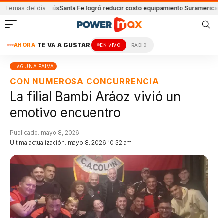
nión y Lanús
Temas del día
Santa Fe logró reducir costo equipamiento Suramericanos
Dete
AHORA:
TE VA A GUSTAR
EN VIVO
RADIO
LAGUNA PAIVA
CON NUMEROSA CONCURRENCIA
La filial Bambi Aráoz vivió un
emotivo encuentro
Publicado: mayo 8, 2026
Última actualización: mayo 8, 2026 10:32 am