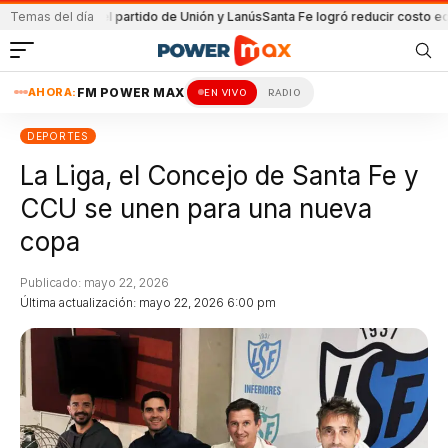
nida en el partido de Unión y Lanús
Temas del día
Santa Fe logró reducir costo equipami
AHORA:
FM POWER MAX
EN VIVO
RADIO
DEPORTES
La Liga, el Concejo de Santa Fe y
CCU se unen para una nueva
copa
Publicado: mayo 22, 2026
Última actualización: mayo 22, 2026 6:00 pm