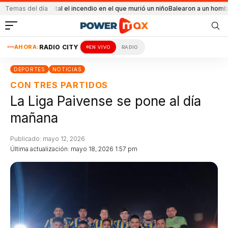
accidental el incendio en el que murió un niño
Temas del día
Balearon a un hombre en un con
AHORA:
RADIO CITY
EN VIVO
RADIO
DEPORTES
NOTICIAS
CON TRES PARTIDOS
La Liga Paivense se pone al día
mañana
Publicado: mayo 12, 2026
Última actualización: mayo 18, 2026 1:57 pm