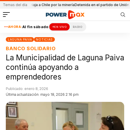
s YPF
Temas del día
Pullaro viaja a Chile por la minería
Detenida en el partido de Unión y L
AHORA:
Al fin sábado
EN VIVO
RADIO
LAGUNA PAIVA
NOTICIAS
BANCO SOLIDARIO
La Municipalidad de Laguna Paiva
continúa apoyando a
emprendedores
Publicado: enero 8, 2026
Última actualización: mayo 18, 2026 2:16 pm