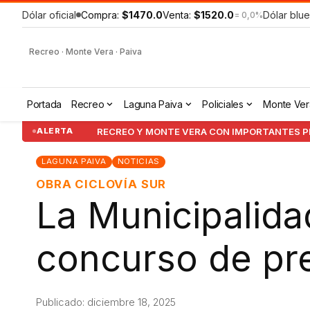
Dólar oficial
Compra:
$1470.0
Venta:
$1520.0
Dólar blue
= 0,0%
Recreo · Monte Vera · Paiva
Portada
Recreo
Laguna Paiva
Policiales
Monte Ver
RECREO Y MONTE VERA CON IMPORTANTES PR
ALERTA
LAGUNA PAIVA
NOTICIAS
OBRA CICLOVÍA SUR
La Municipalida
concurso de pre
Publicado: diciembre 18, 2025