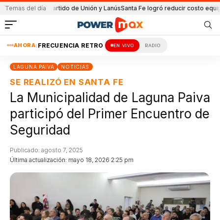
a en el partido de Unión y Lanús
Temas del día
Santa Fe logró reducir costo equipamient
AHORA:
FRECUENCIA RETRO
EN VIVO
RADIO
LAGUNA PAIVA
NOTICIAS
SE REALIZÓ EN SANTA FE
La Municipalidad de Laguna Paiva
participó del Primer Encuentro de
Seguridad
Publicado: agosto 7, 2025
Última actualización: mayo 18, 2026 2:25 pm