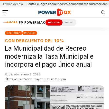
ón y Lanús
Temas del día
Santa Fe logró reducir costo equipamiento Suramericanos
Deteni
AHORA:
FM POWER MAX
EN VIVO
RADIO
NOTICIAS
RECREO
CON DESCUENTO DEL 10%
La Municipalidad de Recreo
moderniza la Tasa Municipal e
incorpora el pago único anual
Publicado: enero 8, 2026
Última actualización: mayo 18, 2026 2:16 pm