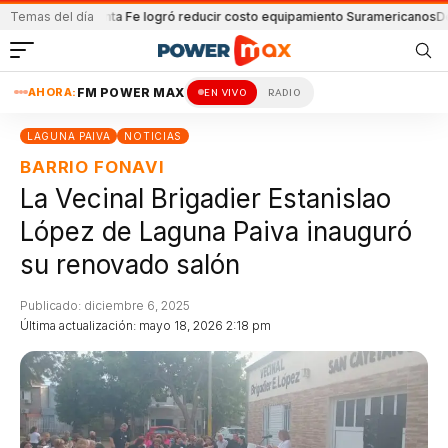
 Lanús
Temas del día
Santa Fe logró reducir costo equipamiento Suramericanos
Detenido p
AHORA:
FM POWER MAX
EN VIVO
RADIO
LAGUNA PAIVA
NOTICIAS
BARRIO FONAVI
La Vecinal Brigadier Estanislao
López de Laguna Paiva inauguró
su renovado salón
Publicado: diciembre 6, 2025
Última actualización: mayo 18, 2026 2:18 pm