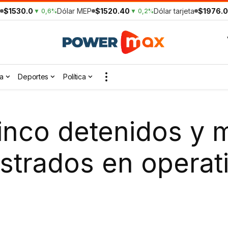
$1530.0
Dólar MEP
$1520.40
Dólar tarjeta
$1976.0
▼ 0,6%
▼ 0,2%
a
Deportes
Política
inco detenidos y 
strados en operat