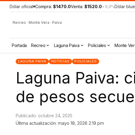
Dólar oficial
Compra:
$1470.0
Venta:
$1520.0
Dólar blue
= 0,0%
Recreo · Monte Vera · Paiva
Portada
Recreo
Laguna Paiva
Policiales
Monte Ver
LAGUNA PAIVA
NOTICIAS
POLICIALES
Laguna Paiva: c
de pesos secue
Publicado: octubre 24, 2025
Última actualización: mayo 18, 2026 2:19 pm