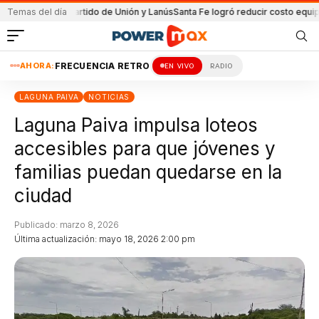
a en el partido de Unión y Lanús
Temas del día
Santa Fe logró reducir costo equipamient
AHORA:
FRECUENCIA RETRO
EN VIVO
RADIO
LAGUNA PAIVA
NOTICIAS
Laguna Paiva impulsa loteos
accesibles para que jóvenes y
familias puedan quedarse en la
ciudad
Publicado: marzo 8, 2026
Última actualización: mayo 18, 2026 2:00 pm