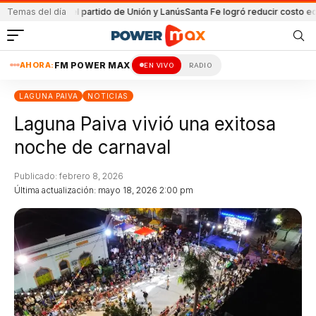
enida en el partido de Unión y Lanús
Temas del día
Santa Fe logró reducir costo equipami
AHORA:
FM POWER MAX
EN VIVO
RADIO
LAGUNA PAIVA
NOTICIAS
Laguna Paiva vivió una exitosa
noche de carnaval
Publicado: febrero 8, 2026
Última actualización: mayo 18, 2026 2:00 pm