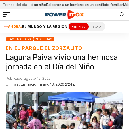
l que murió un niño
Temas del día
Balearon a un hombre en un conflicto familiar
Más del 95%
AHORA:
EL MUNDO Y LA REGIÓN
EN VIVO
RADIO
LAGUNA PAIVA
NOTICIAS
EN EL PARQUE EL ZORZALITO
Laguna Paiva vivió una hermosa
jornada en el Día del Niño
Publicado: agosto 19, 2025
Última actualización: mayo 18, 2026 2:24 pm