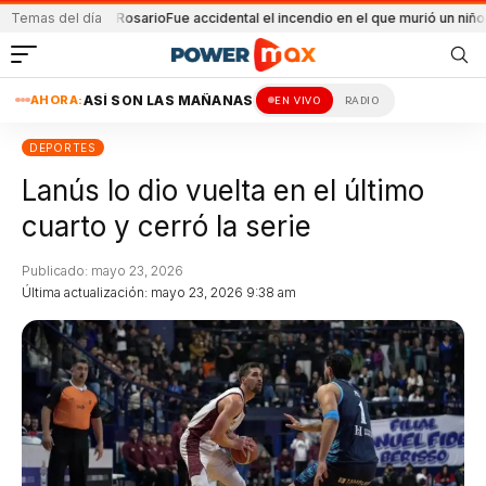
losión en Rosario
Temas del día
Fue accidental el incendio en el que murió un niño
Balearon
AHORA:
ASÍ SON LAS MAÑANAS
EN VIVO
RADIO
DEPORTES
Lanús lo dio vuelta en el último
cuarto y cerró la serie
Publicado: mayo 23, 2026
Última actualización: mayo 23, 2026 9:38 am