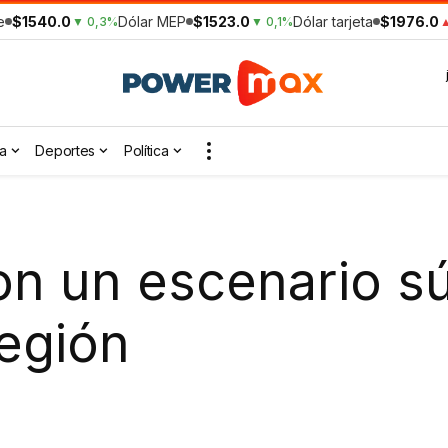
e
$1540.0
Dólar MEP
$1523.0
Dólar tarjeta
$1976.0
▼ 0,3%
▼ 0,1%
▲
a
Deportes
Política
n un escenario sú
región