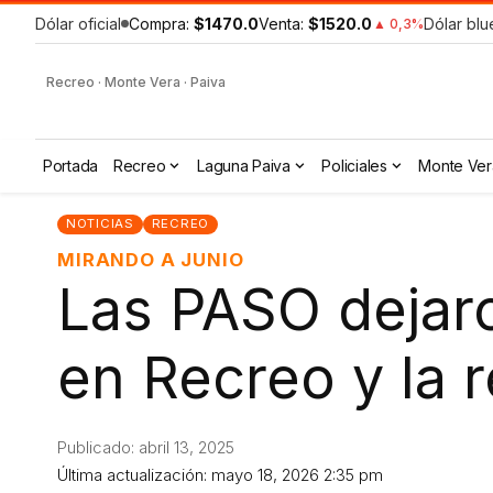
Dólar oficial
Compra:
$1470.0
Venta:
$1520.0
Dólar blu
▲ 0,3%
Recreo · Monte Vera · Paiva
Portada
Recreo
Laguna Paiva
Policiales
Monte Ver
NOTICIAS
RECREO
MIRANDO A JUNIO
Las PASO dejaro
en Recreo y la 
Publicado: abril 13, 2025
Última actualización: mayo 18, 2026 2:35 pm