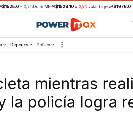
$1525.0
Dólar MEP
$1528.10
Dólar tarjeta
$1976.0
▼ 0,3%
▲ 0,5%
a
Deportes
Política
cleta mientras real
y la policía logra 