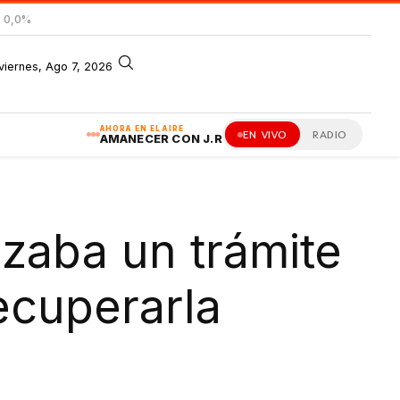
= 0,0%
viernes, Ago 7, 2026
AHORA EN EL AIRE
EN VIVO
RADIO
AMANECER CON J.R
izaba un trámite
recuperarla