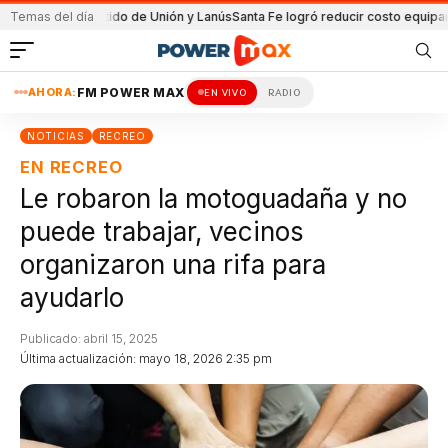
n el partido de Unión y Lanús
Temas del día
Santa Fe logró reducir costo equipamiento S
AHORA:
FM POWER MAX
EN VIVO
RADIO
NOTICIAS
RECREO
EN RECREO
Le robaron la motoguadaña y no
puede trabajar, vecinos
organizaron una rifa para
ayudarlo
Publicado: abril 15, 2025
Última actualización: mayo 18, 2026 2:35 pm