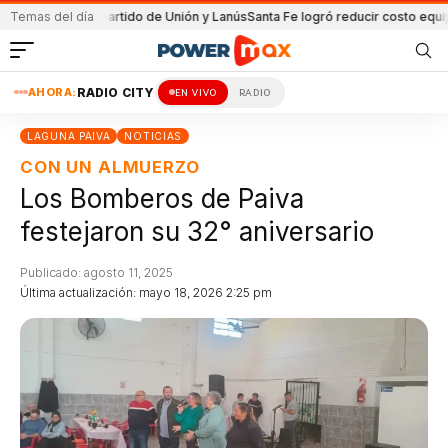
ida en el partido de Unión y Lanús
Temas del día
Santa Fe logró reducir costo equipamien
AHORA:
RADIO CITY
EN VIVO
RADIO
LAGUNA PAIVA
NOTICIAS
CON UN ALMUERZO
Los Bomberos de Paiva
festejaron su 32° aniversario
Publicado: agosto 11, 2025
Última actualización: mayo 18, 2026 2:25 pm