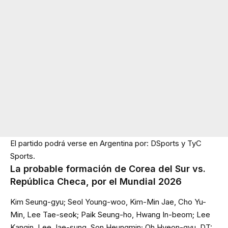
El partido podrá verse en Argentina por: DSports y TyC
Sports.
La probable formación de Corea del Sur vs.
República Checa, por el Mundial 2026
Kim Seung-gyu; Seol Young-woo, Kim-Min Jae, Cho Yu-
Min, Lee Tae-seok; Paik Seung-ho, Hwang In-beom; Lee
Kangin, Lee Jae-sung, Son Heungmin; Oh Hyeon-gyu. DT: