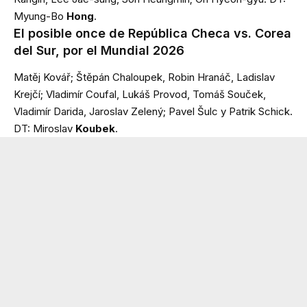
Myung-Bo
Hong
.
El posible once de República Checa vs. Corea
del Sur, por el Mundial 2026
Matěj Kovář; Štěpán Chaloupek, Robin Hranáč, Ladislav
Krejčí; Vladimír Coufal, Lukáš Provod, Tomáš Souček,
Vladimír Darida, Jaroslav Zelený; Pavel Šulc y Patrik Schick.
DT: Miroslav
Koubek
.