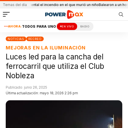
ue accidental el incendio en el que murió un niño
Temas del día
Balearon a un hombre en un 
AHORA:
TODOS PARA UNO
EN VIVO
RADIO
NOTICIAS
RECREO
MEJORAS EN LA ILUMINACIÓN
Luces led para la cancha del
ferrocarril que utiliza el Club
Nobleza
Publicado: junio 26, 2025
Última actualización: mayo 18, 2026 2:26 pm