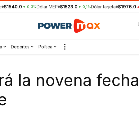
e
$1540.0
Dólar MEP
$1523.0
Dólar tarjeta
$1976.0
▼ 0,3%
▼ 0,1%
▲
a
Deportes
Política
á la novena fecha
e