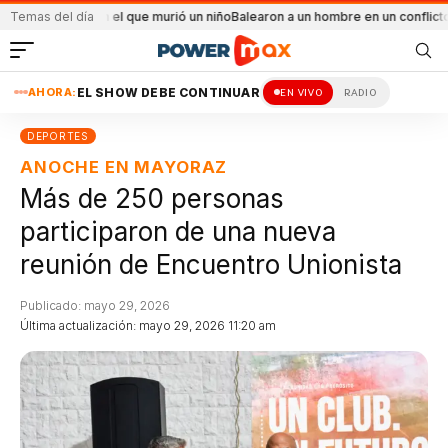
io en el que murió un niño
Temas del día
Balearon a un hombre en un conflicto familiar
Más d
AHORA:
EL SHOW DEBE CONTINUAR
EN VIVO
RADIO
DEPORTES
ANOCHE EN MAYORAZ
Más de 250 personas
participaron de una nueva
reunión de Encuentro Unionista
Publicado: mayo 29, 2026
Última actualización: mayo 29, 2026 11:20 am