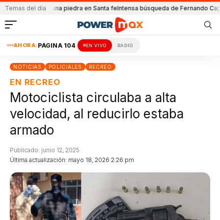
l
Atacada con una piedra en Santa fe
Temas del día
Intensa búsqueda de Fernando Cappi
El
AHORA:
PÁGINA 104
EN VIVO
RADIO
NOTICIAS
POLICIALES
RECREO
EN RECREO
Motociclista circulaba a alta
velocidad, al reducirlo estaba
armado
Publicado: junio 12, 2025
Última actualización: mayo 18, 2026 2:26 pm