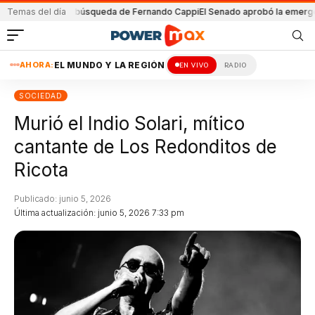
a fe
Temas del día
Intensa búsqueda de Fernando Cappi
El Senado aprobó la emergencia h
AHORA:
EL MUNDO Y LA REGIÓN
EN VIVO
RADIO
SOCIEDAD
Murió el Indio Solari, mítico
cantante de Los Redonditos de
Ricota
Publicado: junio 5, 2026
Última actualización: junio 5, 2026 7:33 pm