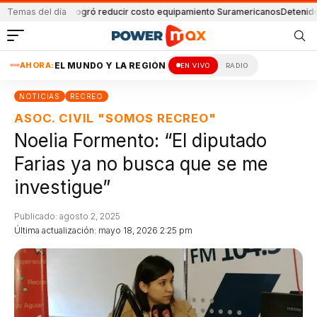
anta Fe logró reducir costo equipamiento Suramericanos
Temas del día
Detenido por amen
AHORA:
EL MUNDO Y LA REGIÓN
EN VIVO
RADIO
NOTICIAS
RECREO
ASOC. CIVIL "SOMOS RECREO"
Noelia Formento: “El diputado
Farias ya no busca que se me
investigue”
Publicado: agosto 2, 2025
Última actualización: mayo 18, 2026 2:25 pm