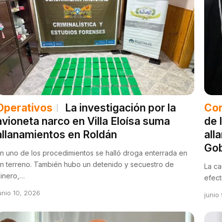
Operativos
La investigación por la
Cor
avioneta narco en Villa Eloísa suma
de 
allanamientos en Roldán
all
Gob
n uno de los procedimientos se halló droga enterrada en
n terreno. También hubo un detenido y secuestro de
La ca
inero,…
efect
unio 10, 2026
junio