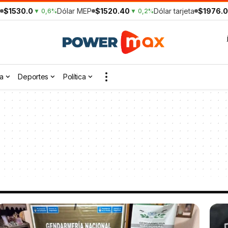
$1530.0
Dólar MEP
$1520.40
Dólar tarjeta
$1976.0
▼ 0,6%
▼ 0,2%
a
Deportes
Política