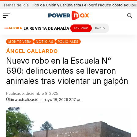
 en el partido de Unión y Lanús
Temas del día
Santa Fe logró reducir costo equipamiento
AHORA:
LA REVISTA DE ANALÍA
EN VIVO
RADIO
MONTE VERA
NOTICIAS
POLICIALES
ÁNGEL GALLARDO
Nuevo robo en la Escuela N°
690: delincuentes se llevaron
animales tras violentar un galpón
Publicado: diciembre 8, 2025
Última actualización: mayo 18, 2026 2:17 pm