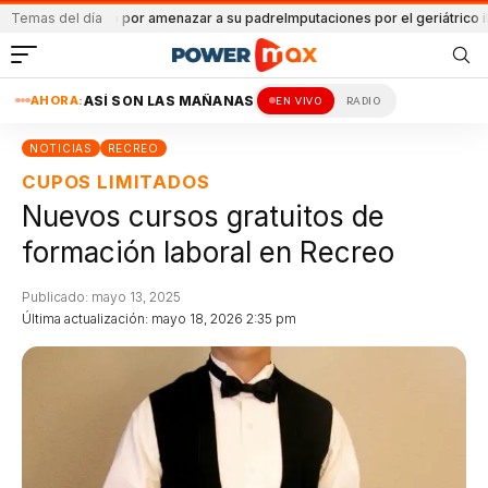
os
Temas del día
Detenido por amenazar a su padre
Imputaciones por el geriátrico ilegal
At
AHORA:
ASÍ SON LAS MAÑANAS
EN VIVO
RADIO
NOTICIAS
RECREO
CUPOS LIMITADOS
Nuevos cursos gratuitos de
formación laboral en Recreo
Publicado: mayo 13, 2025
Última actualización: mayo 18, 2026 2:35 pm