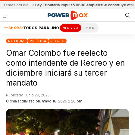
dentes
Temas del día
La Ley Tributaria impulsó 8600 empleos
Se construye otra estación po
AHORA:
TODOS PARA UNO
EN VIVO
RADIO
NOTICIAS
POLÍTICA
RECREO
Omar Colombo fue reelecto
como intendente de Recreo y en
diciembre iniciará su tercer
mandato
Publicado: junio 29, 2025
Última actualización: mayo 18, 2026 2:26 pm