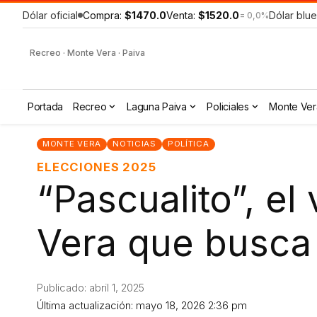
Dólar oficial
Compra:
$1470.0
Venta:
$1520.0
Dólar blue
= 0,0%
Recreo · Monte Vera · Paiva
Portada
Recreo
Laguna Paiva
Policiales
Monte Ver
MONTE VERA
NOTICIAS
POLÍTICA
ELECCIONES 2025
“Pascualito”, e
Vera que busca 
Publicado: abril 1, 2025
Última actualización: mayo 18, 2026 2:36 pm