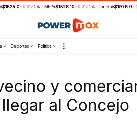
$1525.0
Dólar MEP
$1528.10
Dólar tarjeta
$1976.0
= 0,0%
= 0,0%
= 
a
Deportes
Política
l vecino y comerci
llegar al Concejo