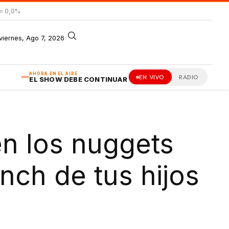
= 0,0%
viernes, Ago 7, 2026
AHORA EN EL AIRE
EN VIVO
RADIO
EL SHOW DEBE CONTINUAR
en los nuggets
unch de tus hijos