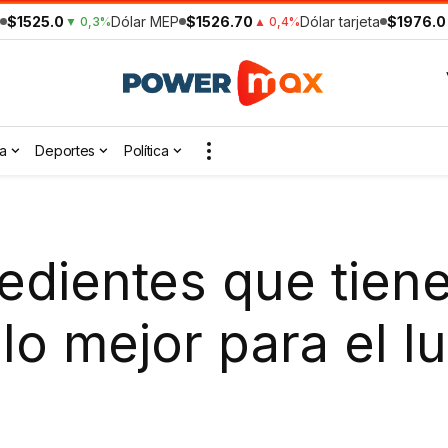
$1525.0
Dólar MEP
$1526.70
Dólar tarjeta
$1976.0
▼ 0,3%
▲ 0,4%
a
Deportes
Política
redientes que tien
lo mejor para el l