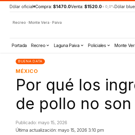
Dólar oficial
Compra:
$1470.0
Venta:
$1520.0
Dólar blue
= 0,0%
Recreo · Monte Vera · Paiva
Portada
Recreo
Laguna Paiva
Policiales
Monte Ver
BUENA DATA
MÉXICO
Por qué los ing
de pollo no son 
Publicado: mayo 15, 2026
Última actualización: mayo 15, 2026 3:10 pm