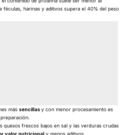
e el contenido de proteína suele ser menor al
 féculas, harinas y aditivos supera el 40% del peso
iones más
sencillas
y con menor procesamiento es
 preparación.
los quesos frescos bajos en sal y las verduras crudas
 valor nutricional
y menos aditivos.