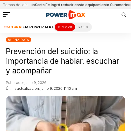
y Lanús
Temas del día
Santa Fe logró reducir costo equipamiento Suramericanos
Detenido 
AHORA:
FM POWER MAX
EN VIVO
RADIO
BUENA DATA
Prevención del suicidio: la
importancia de hablar, escuchar
y acompañar
Publicado: junio 9, 2026
Última actualización: junio 9, 2026 11:10 am