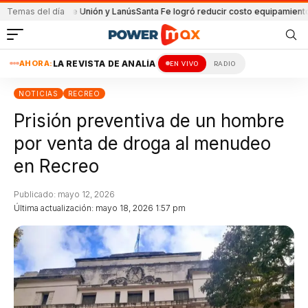
partido de Unión y Lanús
Temas del día
Santa Fe logró reducir costo equipamiento Surame
AHORA:
LA REVISTA DE ANALÍA
EN VIVO
RADIO
NOTICIAS
RECREO
Prisión preventiva de un hombre
por venta de droga al menudeo
en Recreo
Publicado: mayo 12, 2026
Última actualización: mayo 18, 2026 1:57 pm