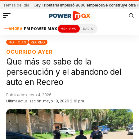
dentes
Temas del día
La Ley Tributaria impulsó 8600 empleos
Se construye otra estación po
AHORA:
FM POWER MAX
EN VIVO
RADIO
NOTICIAS
RECREO
OCURRIDO AYER
Que más se sabe de la
persecución y el abandono del
auto en Recreo
Publicado: enero 4, 2026
Última actualización: mayo 18, 2026 2:16 pm