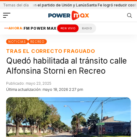
a
Detenida en el partido de Unión y Lanús
Temas del día
Santa Fe logró reducir costo equi
AHORA:
FM POWER MAX
EN VIVO
RADIO
NOTICIAS
RECREO
TRAS EL CORRECTO FRAGUADO
Quedó habilitada al tránsito calle
Alfonsina Storni en Recreo
Publicado: mayo 23, 2025
Última actualización: mayo 18, 2026 2:27 pm