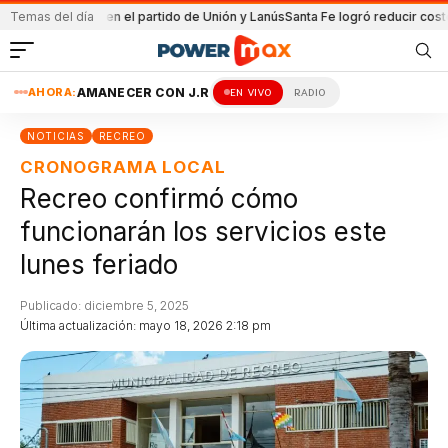
ía
Detenida en el partido de Unión y Lanús
Temas del día
Santa Fe logró reducir costo equ
AHORA:
AMANECER CON J.R
EN VIVO
RADIO
NOTICIAS
RECREO
CRONOGRAMA LOCAL
Recreo confirmó cómo
funcionarán los servicios este
lunes feriado
Publicado: diciembre 5, 2025
Última actualización: mayo 18, 2026 2:18 pm