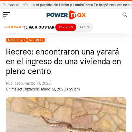
a
Detenida en el partido de Unión y Lanús
Temas del día
Santa Fe logró reducir costo equi
AHORA:
TE VA A GUSTAR
EN VIVO
RADIO
NOTICIAS
RECREO
Recreo: encontraron una yarará
en el ingreso de una vivienda en
pleno centro
Publicado: marzo 14, 2026
Última actualización: mayo 18, 2026 1:59 pm