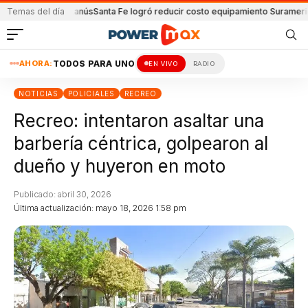
e Unión y Lanús
Temas del día
Santa Fe logró reducir costo equipamiento Suramericanos
De
AHORA:
TODOS PARA UNO
EN VIVO
RADIO
NOTICIAS
POLICIALES
RECREO
Recreo: intentaron asaltar una
barbería céntrica, golpearon al
dueño y huyeron en moto
Publicado: abril 30, 2026
Última actualización: mayo 18, 2026 1:58 pm