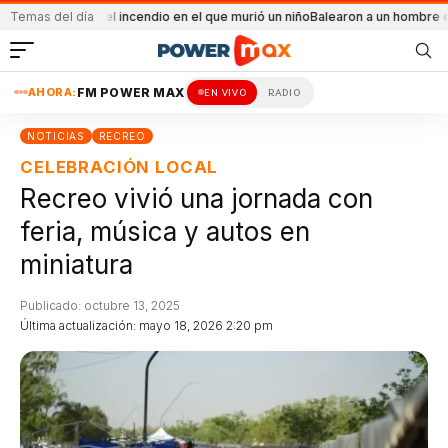
dental el incendio en el que murió un niño
Temas del día
Balearon a un hombre en un conflic
AHORA:
FM POWER MAX
EN VIVO
RADIO
NOTICIAS
RECREO
CELEBRACIÓN LOCAL
Recreo vivió una jornada con
feria, música y autos en
miniatura
Publicado: octubre 13, 2025
Última actualización: mayo 18, 2026 2:20 pm