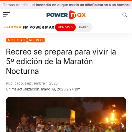
idental el incendio en el que murió un niño
Temas del día
Balearon a un hombre en un confli
AHORA:
FM POWER MAX
EN VIVO
RADIO
NOTICIAS
RECREO
Recreo se prepara para vivir la
5º edición de la Maratón
Nocturna
Publicado: septiembre 1, 2025
Última actualización: mayo 18, 2026 2:24 pm