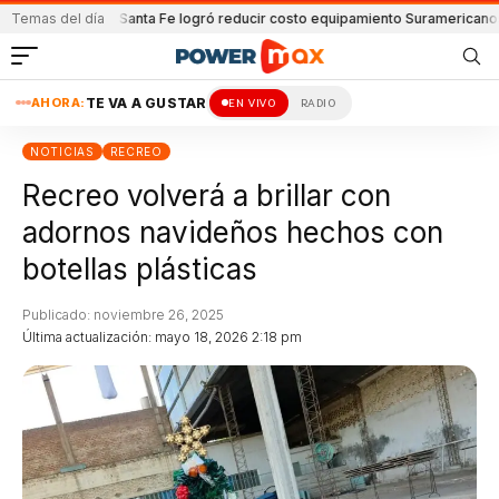
ón y Lanús
Temas del día
Santa Fe logró reducir costo equipamiento Suramericanos
Deteni
AHORA:
TE VA A GUSTAR
EN VIVO
RADIO
NOTICIAS
RECREO
Recreo volverá a brillar con
adornos navideños hechos con
botellas plásticas
Publicado: noviembre 26, 2025
Última actualización: mayo 18, 2026 2:18 pm