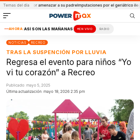
Detenido por amenazar a su padre
Temas del día
Imputaciones por el geriátrico ilegal
Atac
AHORA:
ASÍ SON LAS MAÑANAS
EN VIVO
RADIO
NOTICIAS
RECREO
TRAS LA SUSPENCIÓN POR LLUVIA
Regresa el evento para niños “Yo
vi tu corazón” a Recreo
Publicado: mayo 5, 2025
Última actualización: mayo 18, 2026 2:35 pm